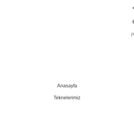
P
mlu Cunda Deniz Yolcu Taşıma Kooperatifi
© 2024 Tüm Hakları
Anasayfa
Teknelerimiz