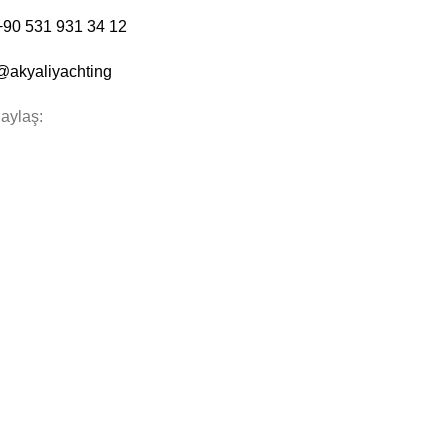
+90 531 931 34 12
@akyaliyachting
aylaş:
 Saklıdır.