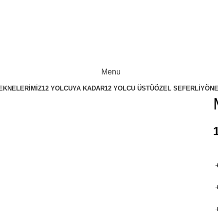
Sınırlı Sorumlu Cunda Deniz Yolcu Taşıma Kooperatifi
Sınırlı Sorumlu Cunda Deniz Yolcu Taşıma Kooperatifi
Menu
EKNELERIMIZ
12 YOLCUYA KADAR
12 YOLCU ÜSTÜ
ÖZEL SEFERLI
YÖNE