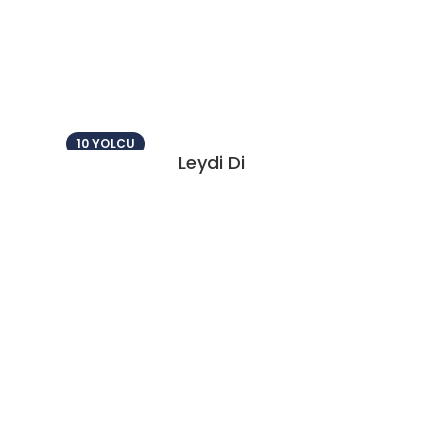
10 YOLCU
Leydi Di