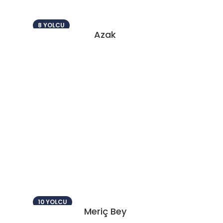
8 YOLCU
Azak
10 YOLCU
Meriç Bey