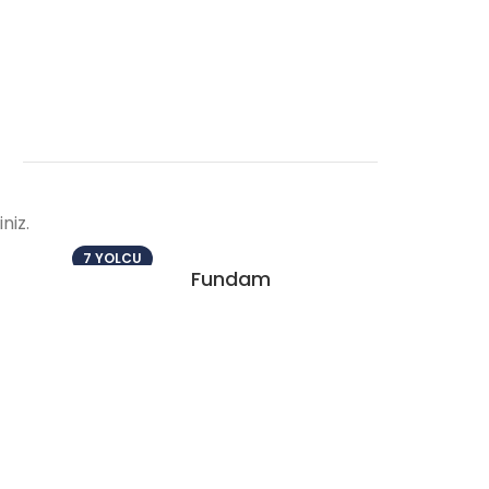
ı
niz.
7 YOLCU
Fundam