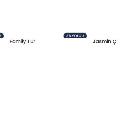
U
38 YOLCU
Family Tur
Jasmin Ç