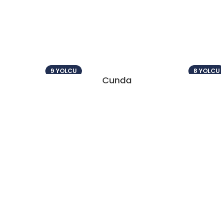
9 YOLCU
8 YOLCU
Cunda