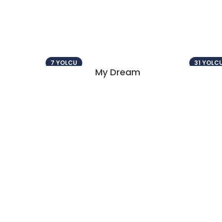
7 YOLCU
31 YOLC
My Dream