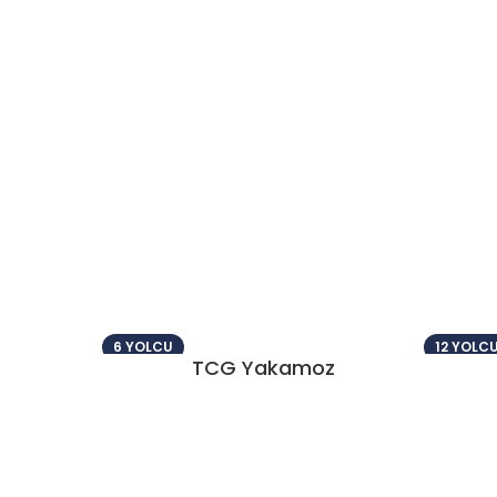
6 YOLCU
12 YOLC
TCG Yakamoz