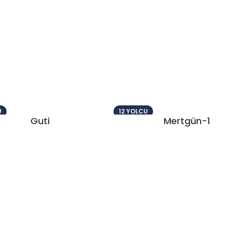
U
12 YOLCU
Guti
Mertgün-1