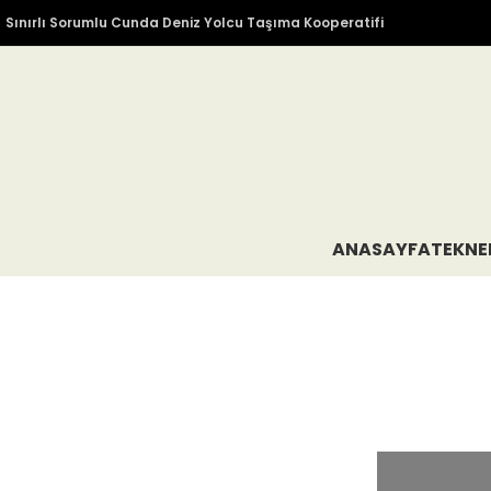
Sınırlı Sorumlu Cunda Deniz Yolcu Taşıma Kooperatifi
ANASAYFA
TEKNE