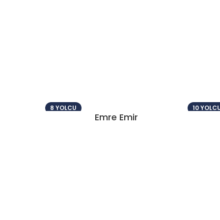
8 YOLCU
10 YOLC
Emre Emir