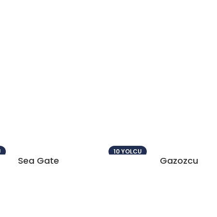
U
10 YOLCU
Sea Gate
Gazozcu