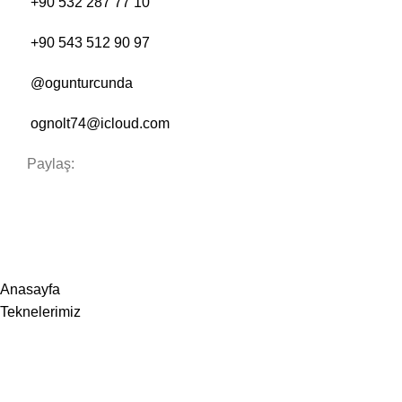
+90 532 287 77 10
+90 543 512 90 97
@ogunturcunda
ognolt74@icloud.com
Paylaş:
Sınırlı Sorumlu Cunda Deniz Yolcu Taşıma Kooperatifi
© 2024 Tüm Hakları Saklıdır.
Anasayfa
Teknelerimiz